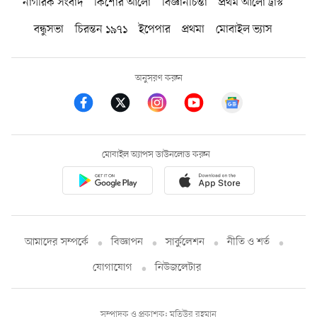
নাগরিক সংবাদ
কিশোর আলো
বিজ্ঞানচিন্তা
প্রথম আলো ট্রাস্ট
বন্ধুসভা
চিরন্তন ১৯৭১
ইপেপার
প্রথমা
মোবাইল ভ্যাস
অনুসরণ করুন
মোবাইল অ্যাপস ডাউনলোড করুন
আমাদের সম্পর্কে
বিজ্ঞাপন
সার্কুলেশন
নীতি ও শর্ত
যোগাযোগ
নিউজলেটার
সম্পাদক ও প্রকাশক: মতিউর রহমান