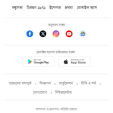
বন্ধুসভা
চিরন্তন ১৯৭১
ইপেপার
প্রথমা
মোবাইল ভ্যাস
অনুসরণ করুন
মোবাইল অ্যাপস ডাউনলোড করুন
আমাদের সম্পর্কে
বিজ্ঞাপন
সার্কুলেশন
নীতি ও শর্ত
যোগাযোগ
নিউজলেটার
সম্পাদক ও প্রকাশক: মতিউর রহমান