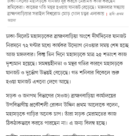
ঢাকা–সিলেট মহাসড়কে যানজট দূর করতে মেরামত কাজ করছেন
শ্রমিকেরা। কাজের গতি মন্থর হওয়ায় যানজট বেড়েছে। মঙ্গলবার সন্ধ্যায়
ব্রাহ্মণবাড়িয়ার সরাইল বিশ্বরোড মোড় গোল চত্বর এলাকায়
ছবি: প্রথম
আলো
ঢাকা-সিলেট মহাসড়কের ব্রাহ্মণবাড়িয়া অংশে দীর্ঘদিনের যানজট
নিরসনে ৭২ ঘণ্টার মধ্যে কার্যকর উদ্যোগ নেওয়ার সময় শেষ হচ্ছে
আজ মঙ্গলবার। কিন্তু তিন দিনে মহাসড়কে মাত্র ২৫ শতাংশ কাজ
দৃশ্যমান হয়েছে। সমন্বয়হীনতা ও মন্থর গতির কারণে মহাসড়কে
যানজট ও দুর্ভোগ উভয়ই বেড়েছে। গত শনিবার বিকেলে শুরু
হওয়া যানজট এখনো লেগে আছে।
সড়ক ও জনপথ বিভাগের (সওজ) ব্রাহ্মণবাড়িয়া কার্যালয়ের
উপবিভাগীয় প্রকৌশলী রোকন উদ্দিন প্রথম আলোকে বলেন,
মহাসড়কে গাড়ির অনেক চাপ। তাঁরা সড়ক মেরামতের কাজ
ঠিকঠাকভাবে করতে পারছেন না। এ জন্য বিলম্ব হচ্ছে।