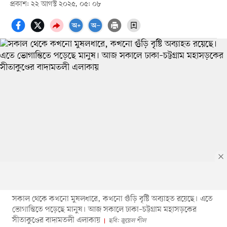
প্রকাশ: ২২ আগস্ট ২০২৫, ০৫: ০৮
সকাল থেকে কখনো মুষলধারে, কখনো গুঁড়ি বৃষ্টি অব্যাহত রয়েছে। এতে
ভোগান্তিতে পড়েছে মানুষ। আজ সকালে ঢাকা–চট্টগ্রাম মহাসড়কের
সীতাকুণ্ডের বাদামতলী এলাকায়
ছবি: জুয়েল শীল