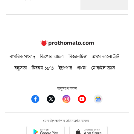
নাগরিক সংবাদ
কিশোর আলো
বিজ্ঞানচিন্তা
প্রথম আলো ট্রাস্ট
বন্ধুসভা
চিরন্তন ১৯৭১
ইপেপার
প্রথমা
মোবাইল ভ্যাস
অনুসরণ করুন
মোবাইল অ্যাপস ডাউনলোড করুন