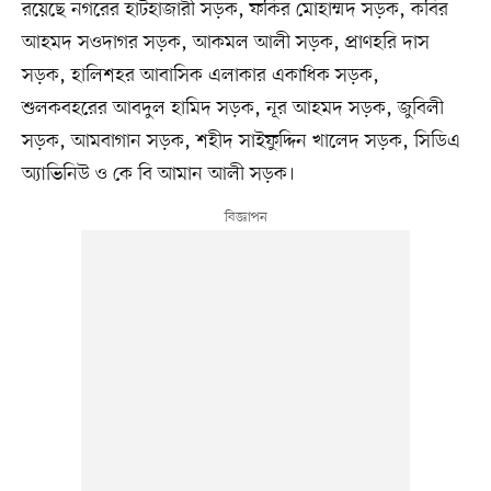
রয়েছে নগরের হাটহাজারী সড়ক, ফকির মোহাম্মদ সড়ক, কবির
আহমদ সওদাগর সড়ক, আকমল আলী সড়ক, প্রাণহরি দাস
সড়ক, হালিশহর আবাসিক এলাকার একাধিক সড়ক,
শুলকবহরের আবদুল হামিদ সড়ক, নূর আহমদ সড়ক, জুবিলী
সড়ক, আমবাগান সড়ক, শহীদ সাইফুদ্দিন খালেদ সড়ক, সিডিএ
অ্যাভিনিউ ও কে বি আমান আলী সড়ক।