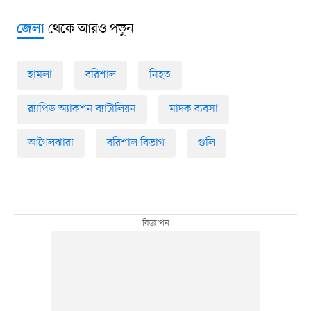
থেকে আরও পড়ুন
জেলা
হামলা
বরিশাল
নিহত
র‌্যাপিড অ্যাকশন ব্যাটালিয়ন
মাদক ব্যবসা
আগৈলঝারা
বরিশাল বিভাগ
গুলি