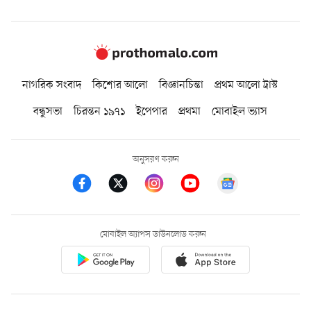
নাগরিক সংবাদ
কিশোর আলো
বিজ্ঞানচিন্তা
প্রথম আলো ট্রাস্ট
বন্ধুসভা
চিরন্তন ১৯৭১
ইপেপার
প্রথমা
মোবাইল ভ্যাস
অনুসরণ করুন
মোবাইল অ্যাপস ডাউনলোড করুন