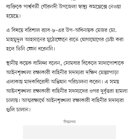
ব্যক্তিকে পার্শ্ববর্তী গৌরনদী উপজেলা স্বাস্থ্য কমপ্লেক্সে নেওয়া
হয়েছে।
এ বিষয়ে বরিশাল র‌্যাব-৮–এর উপ–অধিনায়ক মেজর মো.
মাহমুদুল আহসানের মুঠোফোনে রাতে যোগাযোগের চেষ্টা করা
হলে তিনি ফোন ধরেননি।
স্থানীয় কয়েক বাসিন্দা বলেন, সোমবার বিকেলে সাদাপোশাকে
আইনশৃঙ্খলা রক্ষাকারী বাহিনীর সদস্যরা দক্ষিণ মোল্লাপাড়া
এলাকায় মাদকবিরোধী অভিযান পরিচালনা করেন। এ সময়
আইনশৃঙ্খলা রক্ষাকারী বাহিনীর সদস্যদের ওপর দুর্বৃত্তরা হামলা
চালায়। আত্মরক্ষার্থে আইনশৃঙ্খলা রক্ষাকারী বাহিনীর সদস্যরা
গুলি চালান।