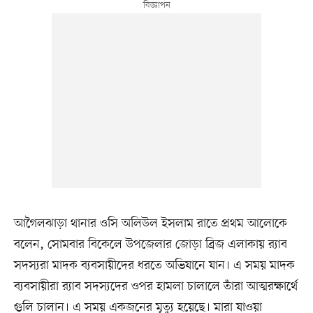
আগৈলঝাড়া থানার ওসি অলিউল ইসলাম রাতে প্রথম আলোকে
বলেন, সোমবার বিকেলে উপজেলার জোড়া ব্রিজ এলাকায় র‌্যাব
সদস্যরা মাদক ব্যবসায়ীদের ধরতে অভিযানে যান। এ সময় মাদক
ব্যবসায়ীরা র‌্যাব সদস্যদের ওপর হামলা চালালে তাঁরা আত্মরক্ষার্থে
গুলি চালান। এ সময় একজনের মৃত্যু হয়েছে। মারা যাওয়া