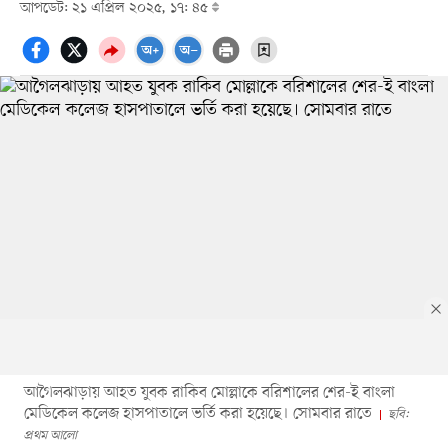
আপডেট: ২১ এপ্রিল ২০২৫, ১৭: ৪৫
আগৈলঝাড়ায় আহত যুবক রাকিব মোল্লাকে বরিশালের শের-ই বাংলা
মেডিকেল কলেজ হাসপাতালে ভর্তি করা হয়েছে। সোমবার রাতে
ছবি:
প্রথম আলো