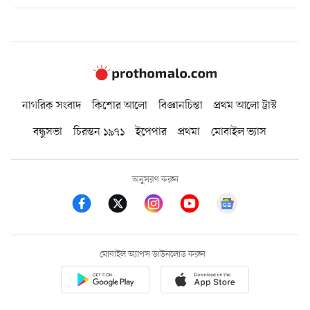
নাগরিক সংবাদ
কিশোর আলো
বিজ্ঞানচিন্তা
প্রথম আলো ট্রাস্ট
বন্ধুসভা
চিরন্তন ১৯৭১
ইপেপার
প্রথমা
মোবাইল ভ্যাস
অনুসরণ করুন
মোবাইল অ্যাপস ডাউনলোড করুন