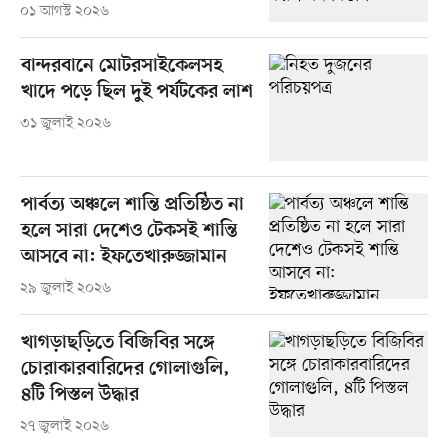
০১ আগস্ট ২০২৬
বান্দরবানে মোটরসাইকেলসহ
খাদে পড়ে ছিল দুই পর্যটকের লাশ
৩১ জুলাই ২০২৬
পার্বত্য অঞ্চলে শান্তি প্রতিষ্ঠিত না
হলে সারা দেশেও টেকসই শান্তি
আসবে না: ইফতেখারুজ্জামান
২৯ জুলাই ২০২৬
খাগড়াছড়িতে বিজিবির সঙ্গে
চোরাকারবারিদের গোলাগুলি,
৪টি পিস্তল উদ্ধার
২৭ জুলাই ২০২৬