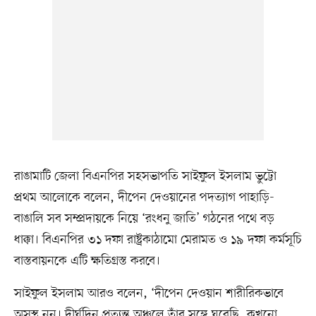
রাঙামাটি জেলা বিএনপির সহসভাপতি সাইফুল ইসলাম ভুট্টো
প্রথম আলোকে বলেন, দীপেন দেওয়ানের পদত্যাগ পাহাড়ি-
বাঙালি সব সম্প্রদায়কে নিয়ে ‘রংধনু জাতি’ গঠনের পথে বড়
ধাক্কা। বিএনপির ৩১ দফা রাষ্ট্রকাঠামো মেরামত ও ১৯ দফা কর্মসূচি
বাস্তবায়নকে এটি ক্ষতিগ্রস্ত করবে।
সাইফুল ইসলাম আরও বলেন, ‘দীপেন দেওয়ান শারীরিকভাবে
অসুস্থ নন। দীর্ঘদিন প্রত্যন্ত অঞ্চলে তাঁর সঙ্গে ঘুরেছি, কখনো