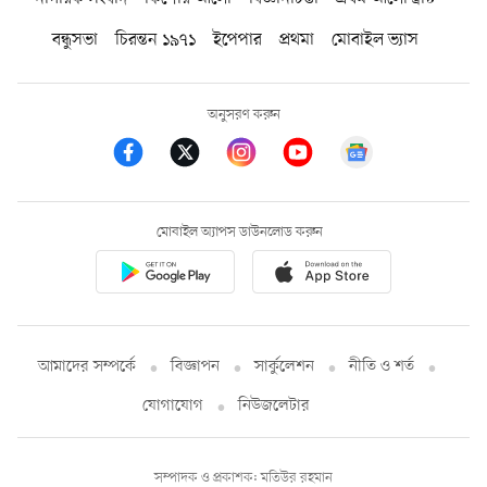
বন্ধুসভা
চিরন্তন ১৯৭১
ইপেপার
প্রথমা
মোবাইল ভ্যাস
অনুসরণ করুন
মোবাইল অ্যাপস ডাউনলোড করুন
আমাদের সম্পর্কে
বিজ্ঞাপন
সার্কুলেশন
নীতি ও শর্ত
যোগাযোগ
নিউজলেটার
সম্পাদক ও প্রকাশক: মতিউর রহমান