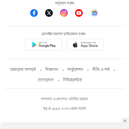
অনুসরণ করুন
মোবাইল অ্যাপস ডাউনলোড করুন
আমাদের সম্পর্কে
বিজ্ঞাপন
সার্কুলেশন
নীতি ও শর্ত
যোগাযোগ
নিউজলেটার
সম্পাদক ও প্রকাশক: মতিউর রহমান
স্বত্ব © ১৯৯৮-২০২৬ প্রথম আলো