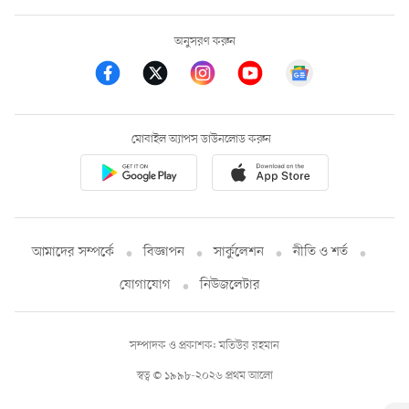
অনুসরণ করুন
মোবাইল অ্যাপস ডাউনলোড করুন
আমাদের সম্পর্কে
বিজ্ঞাপন
সার্কুলেশন
নীতি ও শর্ত
যোগাযোগ
নিউজলেটার
সম্পাদক ও প্রকাশক: মতিউর রহমান
স্বত্ব © ১৯৯৮-২০২৬ প্রথম আলো