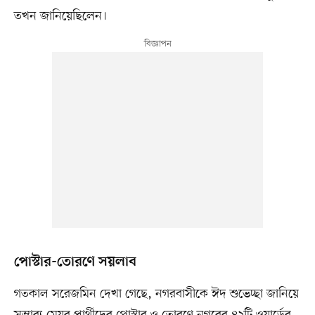
তখন জানিয়েছিলেন।
পোস্টার-তোরণে সয়লাব
গতকাল সরেজমিন দেখা গেছে, নগরবাসীকে ঈদ শুভেচ্ছা জানিয়ে
সম্ভাব্য মেয়র প্রার্থীদের পোস্টার ও তোরণে নগরের ৪২টি ওয়ার্ডের