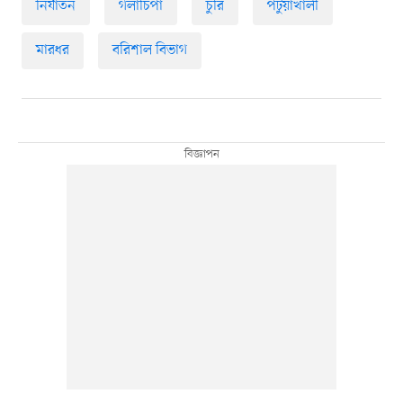
নির্যাতন
গলাচিপা
চুরি
পটুয়াখালী
মারধর
বরিশাল বিভাগ