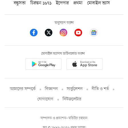
বন্ধুসভা
চিরন্তন ১৯৭১
ইপেপার
প্রথমা
মোবাইল ভ্যাস
অনুসরণ করুন
মোবাইল অ্যাপস ডাউনলোড করুন
আমাদের সম্পর্কে
বিজ্ঞাপন
সার্কুলেশন
নীতি ও শর্ত
যোগাযোগ
নিউজলেটার
সম্পাদক ও প্রকাশক: মতিউর রহমান
স্বত্ব © ১৯৯৮-২০২৬ প্রথম আলো