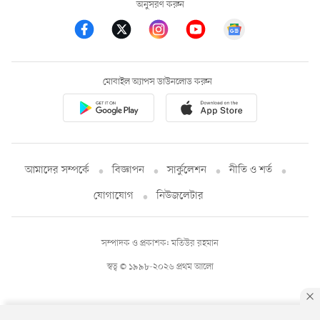
অনুসরণ করুন
মোবাইল অ্যাপস ডাউনলোড করুন
আমাদের সম্পর্কে
বিজ্ঞাপন
সার্কুলেশন
নীতি ও শর্ত
যোগাযোগ
নিউজলেটার
সম্পাদক ও প্রকাশক: মতিউর রহমান
স্বত্ব © ১৯৯৮-২০২৬ প্রথম আলো