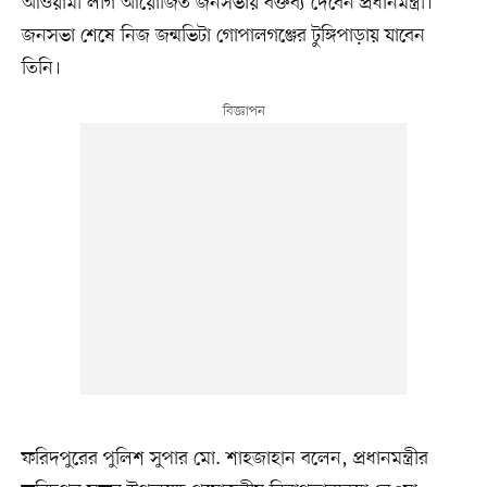
আওয়ামী লীগ আয়োজিত জনসভায় বক্তব্য দেবেন প্রধানমন্ত্রী।
জনসভা শেষে নিজ জন্মভিটা গোপালগঞ্জের টুঙ্গিপাড়ায় যাবেন
তিনি।
ফরিদপুরের পুলিশ সুপার মো. শাহজাহান বলেন, প্রধানমন্ত্রীর