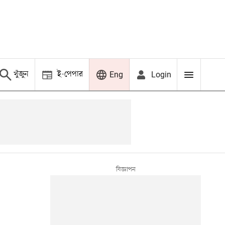
খুঁজুন
ই-পেপার
Login
Eng