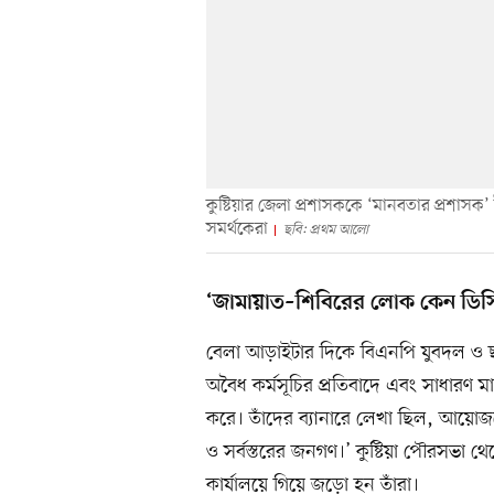
কুষ্টিয়ার জেলা প্রশাসককে ‘মানবতার প্রশাসক
সমর্থকেরা
ছবি: প্রথম আলো
‘জামায়াত–শিবিরের লোক কেন ডিসি
বেলা আড়াইটার দিকে বিএনপি যুবদল ও ছাত্রদ
অবৈধ কর্মসূচির প্রতিবাদে এবং সাধারণ মা
করে। তাঁদের ব্যানারে লেখা ছিল, আয়োজন
ও সর্বস্তরের জনগণ।’ কুষ্টিয়া পৌরসভা থ
কার্যালয়ে গিয়ে জড়ো হন তাঁরা।