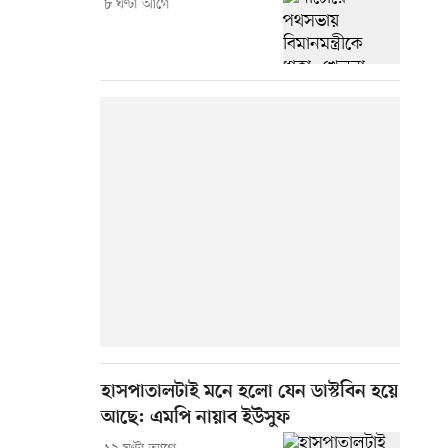
৮ ঘণ্টা আগে
হাসপাতালটাই মনে হলো যেন ডাস্টবিন হয়ে
আছে: এমপি নায়াব ইউসুফ