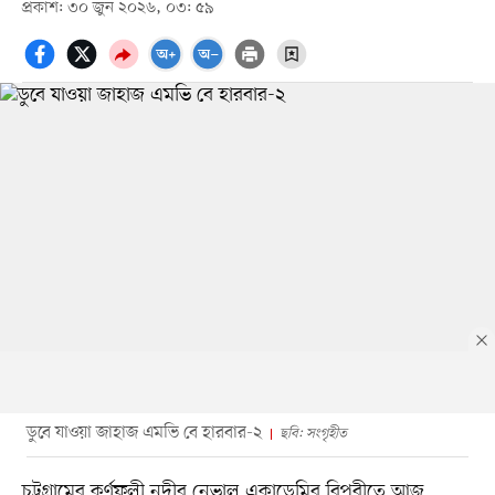
প্রকাশ: ৩০ জুন ২০২৬, ০৩: ৫৯
ডুবে যাওয়া জাহাজ এমভি বে হারবার-২
ছবি: সংগৃহীত
চট্টগ্রামের কর্ণফুলী নদীর নেভাল একাডেমির বিপরীতে আজ