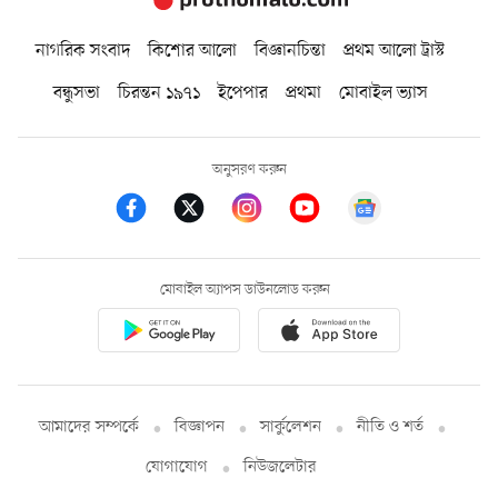
নাগরিক সংবাদ
কিশোর আলো
বিজ্ঞানচিন্তা
প্রথম আলো ট্রাস্ট
বন্ধুসভা
চিরন্তন ১৯৭১
ইপেপার
প্রথমা
মোবাইল ভ্যাস
অনুসরণ করুন
মোবাইল অ্যাপস ডাউনলোড করুন
আমাদের সম্পর্কে
বিজ্ঞাপন
সার্কুলেশন
নীতি ও শর্ত
যোগাযোগ
নিউজলেটার