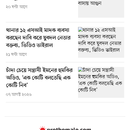
২০ ঘণ্টা আগে
থানার ১২ এসআই মাদক ব্যবসা
করছেন দাবি করে যুবদল নেতার
বক্তব্য, ভিডিও ভাইরাল
২১ ঘণ্টা আগে
চাঁদা চেয়ে সন্ত্রাসী ইমনের হুমকির
অডিও, ‘এক কোটি বলতেছি এক
কোটি নিব’
০৭ আগস্ট ২০২৬