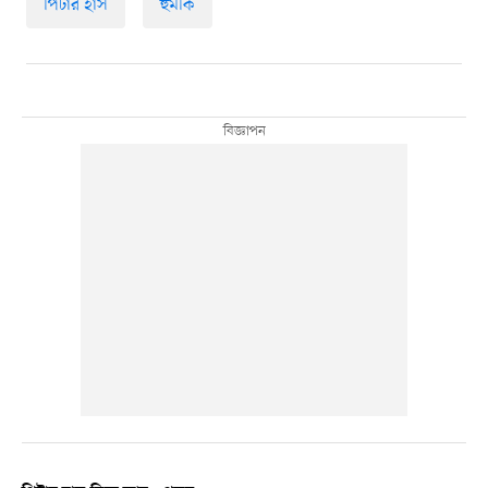
পিটার হাস
হুমকি