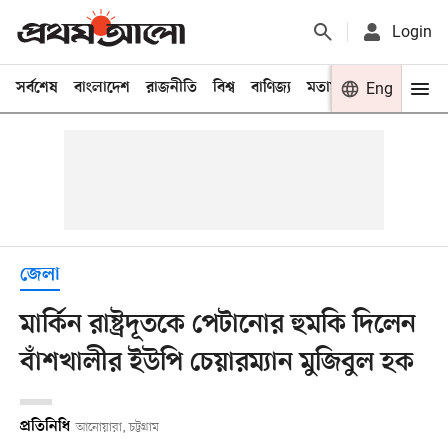
Login
সর্বশেষ
বাংলাদেশ
রাজনীতি
বিশ্ব
বাণিজ্য
মতামত
খেলা
Eng
বিনো
জেলা
মার্কিন রাষ্ট্রদূতকে পেটানোর হুমকি দিলেন
বাঁশখালীর ইউপি চেয়ারম্যান মুজিবুল হক
প্রতিনিধি
আনোয়ারা, চট্টগ্রাম