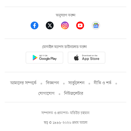
অনুসরণ করুন
মোবাইল অ্যাপস ডাউনলোড করুন
আমাদের সম্পর্কে
বিজ্ঞাপন
সার্কুলেশন
নীতি ও শর্ত
যোগাযোগ
নিউজলেটার
সম্পাদক ও প্রকাশক: মতিউর রহমান
স্বত্ব © ১৯৯৮-২০২৬ প্রথম আলো