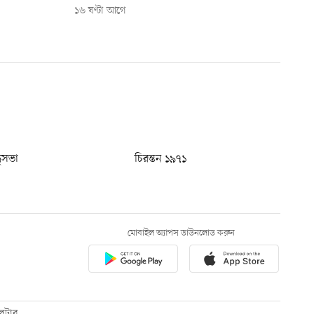
১৬ ঘণ্টা আগে
ধুসভা
চিরন্তন ১৯৭১
মোবাইল অ্যাপস ডাউনলোড করুন
েটার