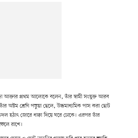
সুদা আক্তার প্রথম আলোকে বলেন, তাঁর স্বামী সংযুক্ত আরব
র অষ্টম শ্রেণি পড়ুয়া ছেলে, উচ্চমাধ্যমিক পাস করা ছোট
তদল হঠাৎ জোরে ধাক্কা দিয়ে ঘরে ঢোকে। এরপর তাঁর
 ফেলে রাখে।