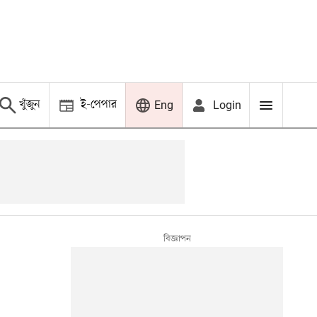
খুঁজুন
ই-পেপার
Login
Eng