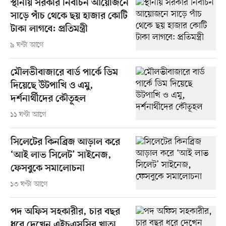
স্থানীয় সরকার নির্বাচন আয়োজনে
সাড়ে পাঁচ থেকে ছয় হাজার কোটি
টাকা লাগবে: প্রতিমন্ত্রী
৯ ঘণ্টা আগে
মৌলভীবাজারে বার্ড পার্কে ডিম
দিয়েছে উটপাখি ও এমু,
দর্শনার্থীদের কৌতূহল
১১ ঘণ্টা আগে
সিলেটের কিনব্রিজ আড়াল করে
‘আই লাভ সিলেট’ সাইনেজ,
ফেসবুকে সমালোচনা
১৩ ঘণ্টা আগে
পদ অফিস সহকারীর, চার বছর
ধরে দেখেন এইচএসসির খাতা