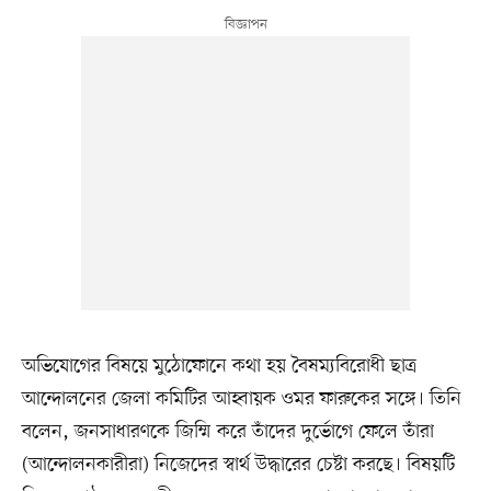
অভিযোগের বিষয়ে মুঠোফোনে কথা হয় বৈষম্যবিরোধী ছাত্র
আন্দোলনের জেলা কমিটির আহ্বায়ক ওমর ফারুকের সঙ্গে। তিনি
বলেন, জনসাধারণকে জিম্মি করে তাঁদের দুর্ভোগে ফেলে তাঁরা
(আন্দোলনকারীরা) নিজেদের স্বার্থ উদ্ধারের চেষ্টা করছে। বিষয়টি