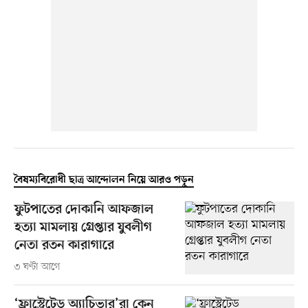
বৈষম্যবিরোধী ছাত্র আন্দোলন নিয়ে আরও পড়ুন
ফুটপাতের দোকানি আফজাল
হত্যা মামলায় গ্রেপ্তার যুবলীগ
নেতা রতন কারাগারে
৩ ঘণ্টা আগে
‘ফ্রাস্ট্রেটেড অ্যাচিভার’রা কেন