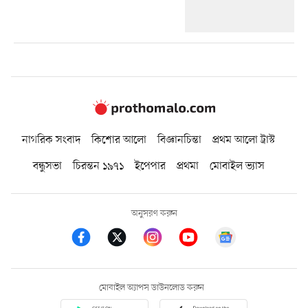
নাগরিক সংবাদ
কিশোর আলো
বিজ্ঞানচিন্তা
প্রথম আলো ট্রাস্ট
বন্ধুসভা
চিরন্তন ১৯৭১
ইপেপার
প্রথমা
মোবাইল ভ্যাস
অনুসরণ করুন
মোবাইল অ্যাপস ডাউনলোড করুন