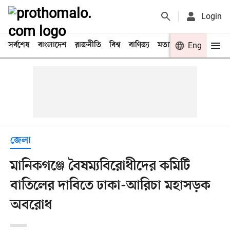
Login
সর্বশেষ
বাংলাদেশ
রাজনীতি
বিশ্ব
বাণিজ্য
মতামত
খেলা
Eng
বিনো
জেলা
মানিকগঞ্জে বৈষম্যবিরোধীদের কমিটি
বাতিলের দাবিতে ঢাকা-আরিচা মহাসড়ক
অবরোধ