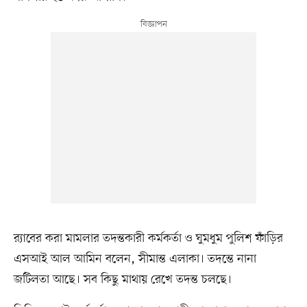
র‍্যাবের করা মামলার তদন্তকারী কর্মকর্তা ও ঘুমধুম পুলিশ ফাঁড়ির
এসআই আল আমিন বলেন, সীমান্ত এলাকা। তদন্তে নানা
জটিলতা আছে। সব কিছু মাথায় রেখে তদন্ত চলছে।