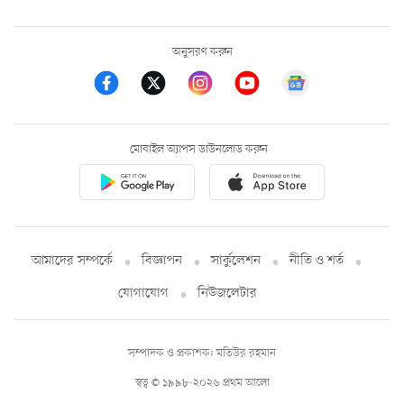
অনুসরণ করুন
মোবাইল অ্যাপস ডাউনলোড করুন
আমাদের সম্পর্কে
বিজ্ঞাপন
সার্কুলেশন
নীতি ও শর্ত
যোগাযোগ
নিউজলেটার
সম্পাদক ও প্রকাশক: মতিউর রহমান
স্বত্ব © ১৯৯৮-২০২৬ প্রথম আলো