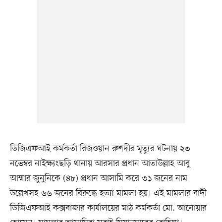
ডিজিএফআই কর্মকর্তা রিজওয়ান রুশদীর মৃত্যুর ঘটনায় ২৩
নভেম্বর নাইক্ষ্যংছড়ি থানায় আরসার প্রধান আতাউল্লাহ আবু
আম্মার জুনুনিকে (৪৮) প্রধান আসামি করে ৩১ জনের নাম
উল্লেখসহ ৬৬ জনের বিরুদ্ধে হত্যা মামলা হয়। এই মামলার বাদী
ডিজিএফআই কক্সবাজার কার্যালয়ের মাঠ কর্মকর্তা মো. আনোয়ার