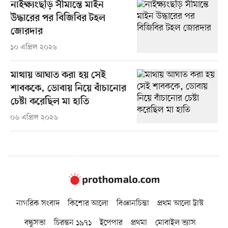
নাইক্ষ্যংছড়ি সীমান্তে মাইন
উদ্ধারের পর বিজিবির টহল
জোরদার
১০ এপ্রিল ২০২৬
মাথায় আঘাত করা হয় সেই
শাবককে, ডোবায় নিয়ে বাঁচানোর
চেষ্টা করেছিল মা হাতি
০৬ এপ্রিল ২০২৬
নাগরিক সংবাদ
কিশোর আলো
বিজ্ঞানচিন্তা
প্রথম আলো ট্রাস্ট
বন্ধুসভা
চিরন্তন ১৯৭১
ইপেপার
প্রথমা
মোবাইল ভ্যাস