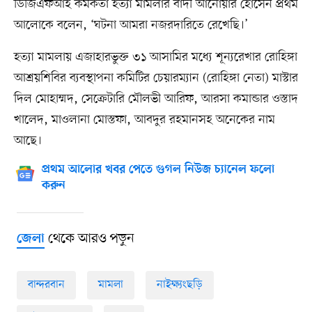
ডিজিএফআই কর্মকর্তা হত্যা মামলার বাদী আনোয়ার হোসেন প্রথম
আলোকে বলেন, ‘ঘটনা আমরা নজরদারিতে রেখেছি।’
হত্যা মামলায় এজাহারভুক্ত ৩১ আসামির মধ্যে শূন্যরেখার রোহিঙ্গা
আশ্রয়শিবির ব্যবস্থাপনা কমিটির চেয়ারম্যান (রোহিঙ্গা নেতা) মাস্টার
দিল মোহাম্মদ, সেক্রেটারি মৌলভী আরিফ, আরসা কমান্ডার ওস্তাদ
খালেদ, মাওলানা মোস্তফা, আবদুর রহমানসহ অনেকের নাম
আছে।
প্রথম আলোর খবর পেতে গুগল নিউজ চ্যানেল ফলো
করুন
থেকে আরও পড়ুন
জেলা
বান্দরবান
মামলা
নাইক্ষ্যংছড়ি