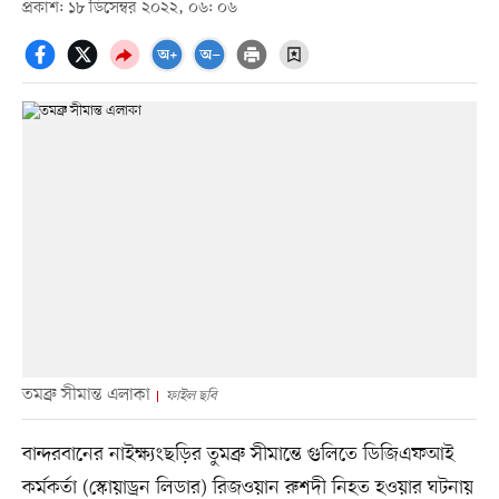
প্রকাশ: ১৮ ডিসেম্বর ২০২২, ০৬: ০৬
তমব্রু সীমান্ত এলাকা
ফাইল ছবি
বান্দরবানের নাইক্ষ্যংছড়ির তুমব্রু সীমান্তে গুলিতে ডিজিএফআই
কর্মকর্তা (স্কোয়াড্রন লিডার) রিজওয়ান রুশদী নিহত হওয়ার ঘটনায়