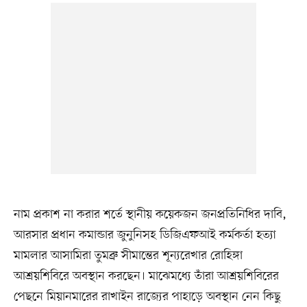
নাম প্রকাশ না করার শর্তে স্থানীয় কয়েকজন জনপ্রতিনিধির দাবি,
আরসার প্রধান কমান্ডার জুনুনিসহ ডিজিএফআই কর্মকর্তা হত্যা
মামলার আসামিরা তুমব্রু সীমান্তের শূন্যরেখার রোহিঙ্গা
আশ্রয়শিবিরে অবস্থান করছেন। মাঝেমধ্যে তাঁরা আশ্রয়শিবিরের
পেছনে মিয়ানমারের রাখাইন রাজ্যের পাহাড়ে অবস্থান নেন কিছু