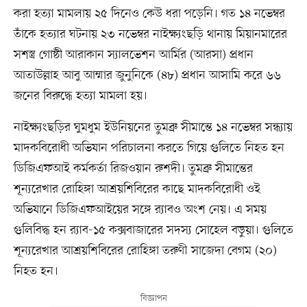
করা হত্যা মামলায় ২৫ দিনেও কেউ ধরা পড়েনি। গত ১৪ নভেম্বর
তাঁকে হত্যার ঘটনায় ২৩ নভেম্বর নাইক্ষ্যংছড়ি থানায় মিয়ানমারের
সশস্ত্র গোষ্ঠী আরাকান স্যালভেশন আর্মির (আরসা) প্রধান
আতাউল্লাহ আবু আম্মার জুনুনিকে (৪৮) প্রধান আসামি করে ৬৬
জনের বিরুদ্ধে হত্যা মামলা হয়।
নাইক্ষ্যংছড়ির ঘুমধুম ইউনিয়নের তুমব্রু সীমান্তে ১৪ নভেম্বর সন্ধ্যায়
মাদকবিরোধী অভিযান পরিচালনা করতে গিয়ে গুলিতে নিহত হন
ডিজিএফআই কর্মকর্তা রিজওয়ান রুশদী। তুমব্রু সীমান্তের
শূন্যরেখার রোহিঙ্গা আশ্রয়শিবিরের কাছে মাদকবিরোধী ওই
অভিযানে ডিজিএফআইয়ের সঙ্গে র‍্যাবও অংশ নেয়। এ সময়
গুলিবিদ্ধ হন র‍্যাব-১৫ কক্সবাজারের সদস্য সোহেল বড়ুয়া। গুলিতে
শূন্যরেখার আশ্রয়শিবিরের রোহিঙ্গা তরুণী সাজেদা বেগম (২০)
নিহত হন।