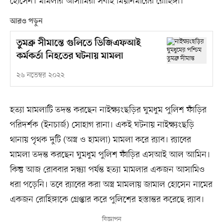
হোসেন। মামলার আসামিরা সবাই মিয়ানমারের রোহিঙ্গা।
আরও পড়ুন
তুমব্রু সীমান্তে গুলিতে ডিজিএফআই
কর্মকর্তা নিহতের ঘটনায় মামলা
২৬ নভেম্বর ২০২২
হত্যা মামলাটি তদন্ত করছেন নাইক্ষ্যংছড়ির ঘুমধুম পুলিশ ফাঁড়ির
পরিদর্শক (ইনচার্জ) সোহাগ রানা। একই ঘটনায় নাইক্ষ্যংছড়ি
থানায় পৃথক দুটি (অস্ত্র ও হামলা) মামলা করে র‍্যাব। র‍্যাবের
মামলা তদন্ত করছেন ঘুমধুম পুলিশ ফাঁড়ির এসআই আল আমিন।
কিন্তু আজ রোববার সন্ধ্যা পর্যন্ত হত্যা মামলার একজন আসামিও
ধরা পড়েনি। তবে র‍্যাবের করা অস্ত্র মামলায় জামাল হোসেন নামের
একজন রোহিঙ্গাকে গ্রেপ্তার করে পুলিশের হস্তান্তর করেছে র‍্যাব।