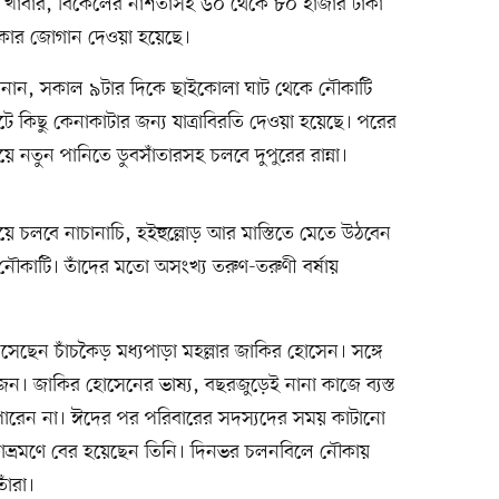
পুরের খাবার, বিকেলের নাশতাসহ ৬০ থেকে ৮০ হাজার টাকা
াকার জোগান দেওয়া হয়েছে।
জানান, সকাল ৯টার দিকে ছাইকোলা ঘাট থেকে নৌকাটি
ঘাটে কিছু কেনাকাটার জন্য যাত্রাবিরতি দেওয়া হয়েছে। পরের
ে নতুন পানিতে ডুবসাঁতারসহ চলবে দুপুরের রান্না।
ে চলবে নাচানাচি, হইহুল্লোড় আর মাস্তিতে মেতে উঠবেন
ের নৌকাটি। তাঁদের মতো অসংখ্য তরুণ-তরুণী বর্ষায়
সেছেন চাঁচকৈড় মধ্যপাড়া মহল্লার জাকির হোসেন। সঙ্গে
ন। জাকির হোসেনের ভাষ্য, বছরজুড়েই নানা কাজে ব্যস্ত
পারেন না। ঈদের পর পরিবারের সদস্যদের সময় কাটানো
ভ্রমণে বের হয়েছেন তিনি। দিনভর চলনবিলে নৌকায়
াঁরা।