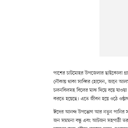
পাশের চাটমোহর উপজেলার ছাইকোলা গ্রা
নৌকায় থাকা সাব্বির হোসেন, জানে আ
চলনবিলসহ বিলের মাঝ দিয়ে বয়ে যাওয়া ন
করতে হয়েছে। এতে জীবন হয়ে ওঠে ওষ্ঠা
ঈদের আনন্দ উপভোগ আর নতুন পানির সান্
জন সমমনা বন্ধু এবং আটজন সহপাঠী তরুণ