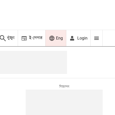
খুঁজুন
ই-পেপার
Login
Eng