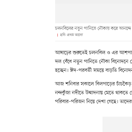
চলনবিলের নতুন পানিতে নৌকায় করে আনন্দে মে
ছবি: প্রথম আলো
আষাঢ়ের শুরুতেই চলনবিল ও এর আশপাশে
দল বেঁধে নতুন পানিতে নৌকা বিনোদনে
হচ্ছেন। ঈদ–পরবর্তী সময়ে বাড়তি বিনোদ
আজ শনিবার সকালে বিলপাড়ের চাঁচকৈড় বাজ
নন্দকুঁজা নদীতে উন্মাদনায় মেতে থাকত
পরিবার–পরিজন নিয়ে দেখা গেছে। তাদেরও