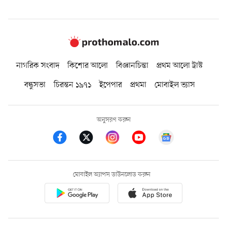
নাগরিক সংবাদ
কিশোর আলো
বিজ্ঞানচিন্তা
প্রথম আলো ট্রাস্ট
বন্ধুসভা
চিরন্তন ১৯৭১
ইপেপার
প্রথমা
মোবাইল ভ্যাস
অনুসরণ করুন
মোবাইল অ্যাপস ডাউনলোড করুন