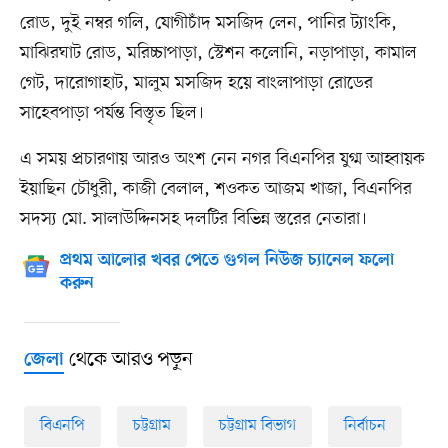
রোড, দুই নম্বর গলি, যোগীচাঁদ মসজিদ লেন, পানির ট্যাংকি,
মাঝিরঘাট রোড, মরিচ্চাপাড়া, স্টেশন কলোনি, নড়াপাড়া, কামাল
গেট, দারোগাহাট, মালুম মসজিদ হয়ে বাংলাপাড়া রোডের
সাহেবপাড়া পর্যন্ত বিস্তৃত ছিল।
এ সময় প্রচারণায় আরও অংশ নেন নগর বিএনপির যুগ্ম আহ্বায়ক
ইয়াছিন চৌধুরী, কাজী বেলাল, শওকত আজম খাজা, বিএনপির
সদস্য মো. সালাউদ্দিনসহ দলটির বিভিন্ন স্তরের নেতারা।
প্রথম আলোর খবর পেতে গুগল নিউজ চ্যানেল ফলো
করুন
থেকে আরও পড়ুন
জেলা
বিএনপি
চট্টগ্রাম
চট্টগ্রাম বিভাগ
নির্বাচন