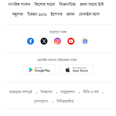
নাগরিক সংবাদ
কিশোর আলো
বিজ্ঞানচিন্তা
প্রথম আলো ট্রাস্ট
বন্ধুসভা
চিরন্তন ১৯৭১
ইপেপার
প্রথমা
মোবাইল ভ্যাস
অনুসরণ করুন
মোবাইল অ্যাপস ডাউনলোড করুন
আমাদের সম্পর্কে
বিজ্ঞাপন
সার্কুলেশন
নীতি ও শর্ত
যোগাযোগ
নিউজলেটার