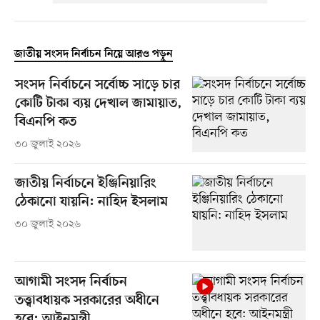
জাতীয় সংসদ নির্বাচন নিয়ে আরও পড়ুন
সংসদ নির্বাচনে সর্বোচ্চ সাড়ে চার
কোটি টাকা ব্যয় দেখাল জামায়াত,
বিএনপি কত
৩০ জুলাই ২০২৬
জাতীয় নির্বাচনে ইঞ্জি‌নিয়া‌রিং
ঠেকানো যায়নি: না‌হিদ ইসলাম
৩০ জুলাই ২০২৬
আগামী সংসদ নির্বাচন
তত্ত্বাবধায়ক সরকারের অধীনে
হবে: আইনমন্ত্রী