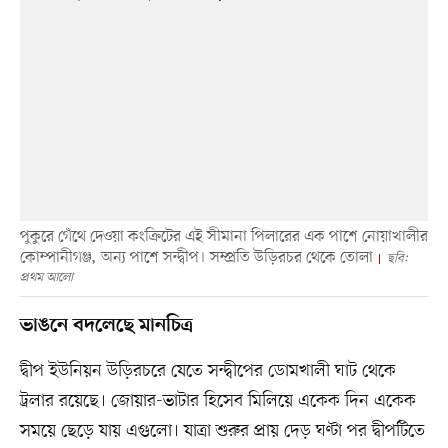
পুকুরে গেঁথে দেওয়া কংক্রিটের এই সীমানা পিলারের এক পাশে নোয়াখালীর
কোম্পানীগঞ্জ, অন্য পাশে সন্দ্বীপ। সম্প্রতি উড়িরচর থেকে তোলা
ছবি:
প্রথম আলো
ভাঙনে বদলেছে মানচিত্র
দ্বীপ ইউনিয়ন উড়িরচরে যেতে সন্দ্বীপের ডোমখালী ঘাট থেকে
ট্রলার রয়েছে। জোয়ার-ভাটার হিসেব মিলিয়ে একেক দিন একেক
সময়ে ছেড়ে যায় এগুলো। যাত্রা শুরুর প্রায় দেড় ঘণ্টা পর দ্বীপটিতে