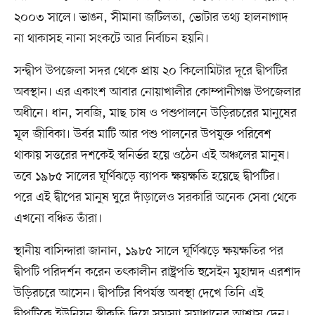
২০০৩ সালে। ভাঙন, সীমানা জটিলতা, ভোটার তথ্য হালনাগাদ
না থাকাসহ নানা সংকটে আর নির্বাচন হয়নি।
সন্দ্বীপ উপজেলা সদর থেকে প্রায় ২০ কিলোমিটার দূরে দ্বীপটির
অবস্থান। এর একাংশ আবার নোয়াখালীর কোম্পানীগঞ্জ উপজেলার
অধীনে। ধান, সবজি, মাছ চাষ ও পশুপালনে উড়িরচরের মানুষের
মূল জীবিকা। উর্বর মাটি আর পশু পালনের উপযুক্ত পরিবেশ
থাকায় সত্তরের দশকেই স্বনির্ভর হয়ে ওঠেন এই অঞ্চলের মানুষ।
তবে ১৯৮৫ সালের ঘূর্ণিঝড়ে ব্যাপক ক্ষয়ক্ষতি হয়েছে দ্বীপটির।
পরে এই দ্বীপের মানুষ ঘুরে দাঁড়ালেও সরকারি অনেক সেবা থেকে
এখনো বঞ্চিত তাঁরা।
স্থানীয় বাসিন্দারা জানান, ১৯৮৫ সালে ঘূর্ণিঝড়ে ক্ষয়ক্ষতির পর
দ্বীপটি পরিদর্শন করেন তৎকালীন রাষ্ট্রপতি হুসেইন মুহাম্মদ এরশাদ
উড়িরচরে আসেন। দ্বীপটির বিপর্যস্ত অবস্থা দেখে তিনি এই
দ্বীপটিকে ইউনিয়ন স্বীকৃতি দিয়ে সমস্যা সমাধানের আশ্বাস দেন।