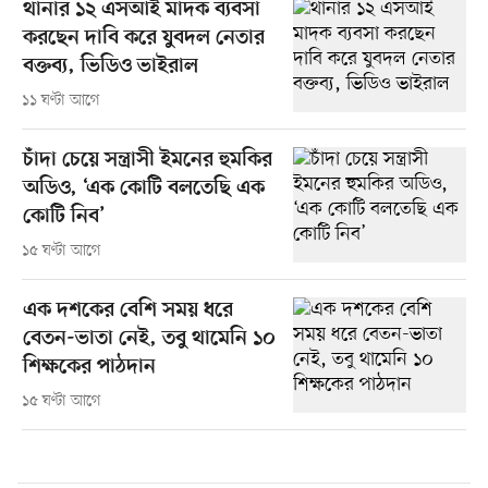
থানার ১২ এসআই মাদক ব্যবসা
করছেন দাবি করে যুবদল নেতার
বক্তব্য, ভিডিও ভাইরাল
১১ ঘণ্টা আগে
চাঁদা চেয়ে সন্ত্রাসী ইমনের হুমকির
অডিও, ‘এক কোটি বলতেছি এক
কোটি নিব’
১৫ ঘণ্টা আগে
এক দশকের বেশি সময় ধরে
বেতন-ভাতা নেই, তবু থামেনি ১০
শিক্ষকের পাঠদান
১৫ ঘণ্টা আগে