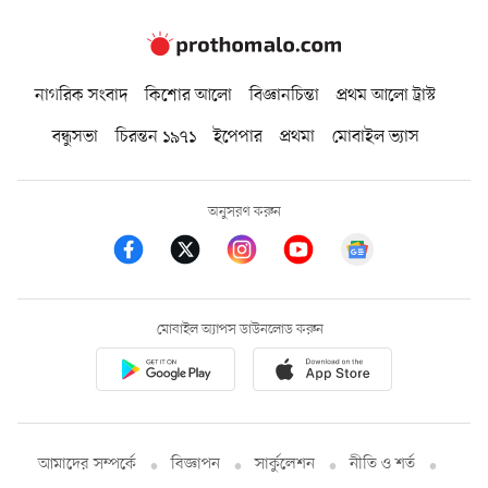
নাগরিক সংবাদ
কিশোর আলো
বিজ্ঞানচিন্তা
প্রথম আলো ট্রাস্ট
বন্ধুসভা
চিরন্তন ১৯৭১
ইপেপার
প্রথমা
মোবাইল ভ্যাস
অনুসরণ করুন
মোবাইল অ্যাপস ডাউনলোড করুন
আমাদের সম্পর্কে
বিজ্ঞাপন
সার্কুলেশন
নীতি ও শর্ত