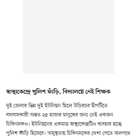
স্বাস্থ্যকেন্দ্রে পুলিশ ফাঁড়ি, বিদ্যালয়ে নেই শিক্ষক
দুই জেলার ভিন্ন দুই ইউনিয়ন মিলে উড়িরচর দ্বীপটিতে
বসবাসকারী অন্তত ২৫ হাজার মানুষের জন্য নেই একজন
চিকিৎসকও। ইউনিয়নের একমাত্র স্বাস্থ্যকেন্দ্রটিও ব্যবহার হচ্ছে
পুলিশ ফাঁড়ি হিসেবে। অসুস্থতায় চিকিৎসকের দেখা পেতে জলপথে