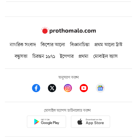
নাগরিক সংবাদ
কিশোর আলো
বিজ্ঞানচিন্তা
প্রথম আলো ট্রাস্ট
বন্ধুসভা
চিরন্তন ১৯৭১
ইপেপার
প্রথমা
মোবাইল ভ্যাস
অনুসরণ করুন
মোবাইল অ্যাপস ডাউনলোড করুন