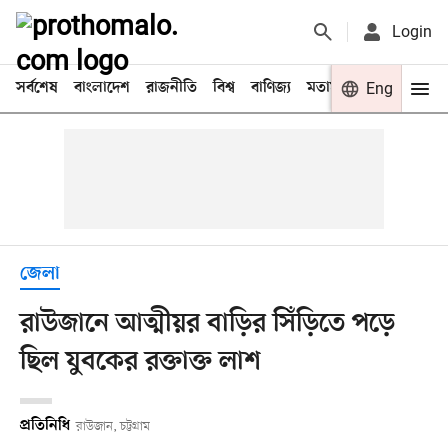
Login
সর্বশেষ
বাংলাদেশ
রাজনীতি
বিশ্ব
বাণিজ্য
মতামত
খেলা
Eng
বিনো
জেলা
রাউজানে আত্মীয়র বাড়ির সিঁড়িতে পড়ে
ছিল যুবকের রক্তাক্ত লাশ
প্রতিনিধি
রাউজান, চট্টগ্রাম