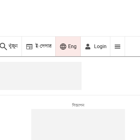
খুঁজুন
ই-পেপার
Login
Eng