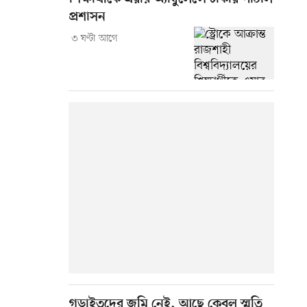
প্রশাসন
৩ ঘণ্টা আগে
গড়াইতদের জমি নেই, আছে কেবল স্মৃতি