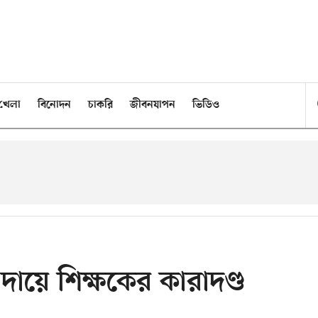
খেলা
বিনোদন
চাকরি
জীবনযাপন
ভিডিও
র দায়ে শিক্ষকের কারাদণ্ড