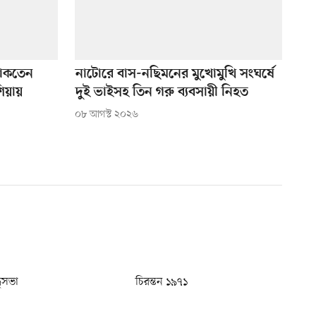
 থাকতেন
নাটোরে বাস-নছিমনের মুখোমুখি সংঘর্ষে
িয়ায়
দুই ভাইসহ তিন গরু ব্যবসায়ী নিহত
০৮ আগস্ট ২০২৬
ধুসভা
চিরন্তন ১৯৭১