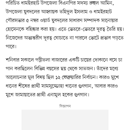
পরিচিত ধামইরহাট উপজেলা বিএনপির সদস্য রুহুল আমিন,
উপজেলা যুবদলের আহ্বায়ক তহিদুল ইসলাম ও ধামইরহাট
পৌরসভার ৫ নম্বর ওয়ার্ড যুবদলের সাধারণ সম্পাদক সানোয়ার
হোসেনকে বহিষ্কার করা হয়। এতে ভেতরে–ভেতরে দূরত্ব তৈরি হয়।
নিজেদের অভ্যন্তরীণ দূরত্ব ঘোচাতে না পারলে ভোটে প্রভাব পড়তে
পারে।
শনিবার সকালে পত্নীতলা বাজারের একটি চায়ের দোকানে বসে চা
পান করছিলেন বিভিন্ন বয়সের ছয় থেকে সাতজন। তাঁদের মধ্যে
আলোচনার মূল বিষয় ছিল ১২ ফেব্রুয়ারির নির্বাচন। কারও মুখে
ধানের শীষের প্রার্থী সামসুজ্জোহা খানের গুণগান, আবার কারও
মুখে জামায়াতের প্রার্থী এনামুল হকের গুণগান।