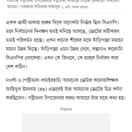
নওগাঁর পত্নীতলা উপজেলার পত্নীতলা বাজারে চায়ের দোকানে নির্বাচনী
আড্ডা। গতকাল শনিবার সকালে
ছবি: প্রথম আলো
একক প্রার্থী থাকায় শুরুর দিকে অনেকটা নির্ভার ছিল বিএনপি।
তবে নির্বাচনের দিনক্ষণ যতই ঘনিয়ে আসছে, ভোটের সমীকরণ
ততই পরিবর্তন হচ্ছে। এখন ধানের শীষের সঙ্গে দাঁড়িপাল্লা সমানে
সমান টক্কর দিচ্ছে। দাঁড়িপাল্লা এমন টক্কর দেবে, কল্পনাও করেননি
বিএনপির লোকেরা। এখন কে জিতবে, কে হারবে নির্ধারণ করা
বেশ কঠিন।
নওগাঁ-২ (পত্নীতলা-ধামইরহাট) আসনের ভোটার কলেজশিক্ষক
জাহিদুল ইসলাম (৪৮) এভাবেই তাঁর আসনের ভোটের চিত্র বর্ণনা
করছিলেন। পত্নীতলা উপজেলার বরথা বাজারে তাঁর সঙ্গে কথা হয়।