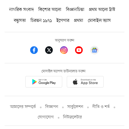
নাগরিক সংবাদ
কিশোর আলো
বিজ্ঞানচিন্তা
প্রথম আলো ট্রাস্ট
বন্ধুসভা
চিরন্তন ১৯৭১
ইপেপার
প্রথমা
মোবাইল ভ্যাস
অনুসরণ করুন
মোবাইল অ্যাপস ডাউনলোড করুন
আমাদের সম্পর্কে
বিজ্ঞাপন
সার্কুলেশন
নীতি ও শর্ত
যোগাযোগ
নিউজলেটার