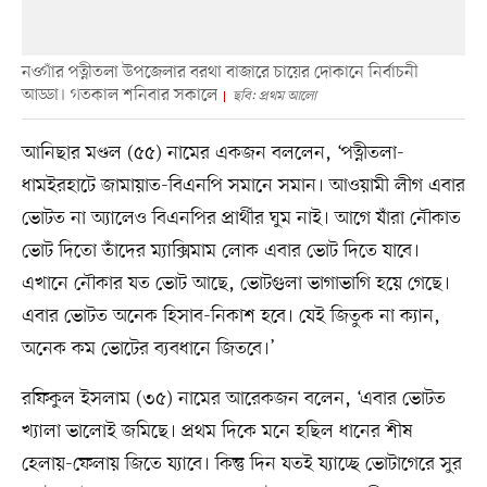
নওগাঁর পত্নীতলা উপজেলার বরথা বাজারে চায়ের দোকানে নির্বাচনী
আড্ডা। গতকাল শনিবার সকালে
ছবি: প্রথম আলো
আনিছার মণ্ডল (৫৫) নামের একজন বললেন, ‘পত্নীতলা-
ধামইরহাটে জামায়াত-বিএনপি সমানে সমান। আওয়ামী লীগ এবার
ভোটত না অ্যালেও বিএনপির প্রার্থীর ঘুম নাই। আগে যাঁরা নৌকাত
ভোট দিতো তাঁদের ম্যাক্সিমাম লোক এবার ভোট দিতে যাবে।
এখানে নৌকার যত ভোট আছে, ভোটগুলা ভাগাভাগি হয়ে গেছে।
এবার ভোটত অনেক হিসাব-নিকাশ হবে। যেই জিতুক না ক্যান,
অনেক কম ভোটের ব্যবধানে জিতবে।’
রফিকুল ইসলাম (৩৫) নামের আরেকজন বলেন, ‘এবার ভোটত
খ্যালা ভালোই জমিছে। প্রথম দিকে মনে হছিল ধানের শীষ
হেলায়-ফেলায় জিতে য্যাবে। কিন্তু দিন যতই য্যাচ্ছে ভোটাগেরে সুর