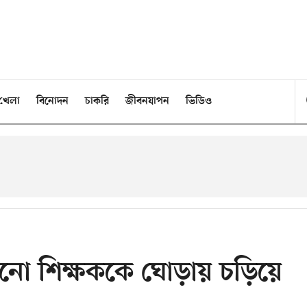
খেলা
বিনোদন
চাকরি
জীবনযাপন
ভিডিও
ানো শিক্ষককে ঘোড়ায় চড়িয়ে