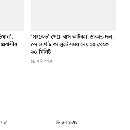
িযান’,
‘সংকেত’ পেয়ে বাস আটকায় ডাকাত দল,
প্রবাসীর
৫৭ লাখ টাকা লুটে সময় নেয় ১৫ থেকে
২০ মিনিট
১৯ ঘণ্টা আগে
ধুসভা
চিরন্তন ১৯৭১