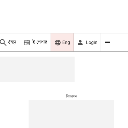
খুঁজুন
ই-পেপার
Login
Eng