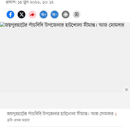
প্রকাশ: ১৫ জুন ২০২৬, ১০: ১২
জয়পুরহাটের পাঁচবিবি উপজেলার হাটখোলা সীমান্ত। আজ সোমবার
ছবি: প্রথম আলো