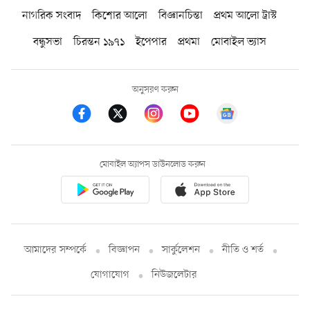
নাগরিক সংবাদ
কিশোর আলো
বিজ্ঞানচিন্তা
প্রথম আলো ট্রাস্ট
বন্ধুসভা
চিরন্তন ১৯৭১
ইপেপার
প্রথমা
মোবাইল ভ্যাস
অনুসরণ করুন
মোবাইল অ্যাপস ডাউনলোড করুন
আমাদের সম্পর্কে
বিজ্ঞাপন
সার্কুলেশন
নীতি ও শর্ত
যোগাযোগ
নিউজলেটার