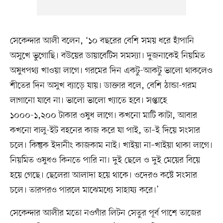
সেকেন্দার আলী বলেন, ‘১০ বছরের বেশি সময় ধরে হাঁপানি
অসুখে ভুগোছি। বউয়ের ডায়াবেটিস সমস্যা। দুজনাকেই নিয়মিত
অষুধপথ্য খাওয়া লাগে। গরমের দিন একটু-আকটু ভালো থাকলেও
শীতের দিন অসুখ ব্যাড়ে যায়। ডাক্তার বলে, বেশি ঠান্ডা-গরম
লাগানো যাবে না। ভালো ভালো খ্যাতে হবে। সপ্তাহে
১০০০-১,২০০ টাকার ওষুধ লাগে। কখনো মাটি কাটা, আবার
কখনো বালু-ইট বহনের কাজ করে যা পাই, তা–ই দিয়ে সংসার
চলে। কিন্তুক ইদানীং কাজকাম নাই। খাইয়া না–খাইয়া থাকা লাগে।
নিয়মিত ওষুধও কিনতে পারি না। দুই ছেলে ও দুই মেয়ের বিয়ে
হয়ে গেছে। ছেলেরা আলাদা হয়ে থাকে। ওদেরও কষ্টে সংসার
চলে। তারপরও পারলে মাঝেমধ্যে সাহায্য করে।’
সেকেন্দার আলীর মতো নওগাঁর লিটন সেতুর পূর্ব পাশে তাজের