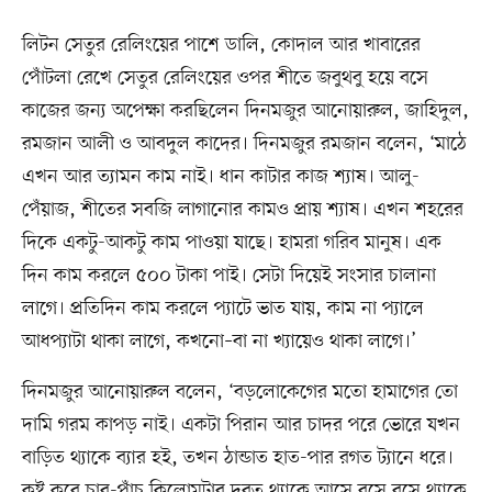
লিটন সেতুর রেলিংয়ের পাশে ডালি, কোদাল আর খাবারের
পোঁটলা রেখে সেতুর রেলিংয়ের ওপর শীতে জবুথবু হয়ে বসে
কাজের জন্য অপেক্ষা করছিলেন দিনমজুর আনোয়ারুল, জাহিদুল,
রমজান আলী ও আবদুল কাদের। দিনমজুর রমজান বলেন, ‘মাঠে
এখন আর ত্যামন কাম নাই। ধান কাটার কাজ শ্যাষ। আলু-
পেঁয়াজ, শীতের সবজি লাগানোর কামও প্রায় শ্যাষ। এখন শহরের
দিকে একটু-আকটু কাম পাওয়া যাছে। হামরা গরিব মানুষ। এক
দিন কাম করলে ৫০০ টাকা পাই। সেটা দিয়েই সংসার চালানা
লাগে। প্রতিদিন কাম করলে প্যাটে ভাত যায়, কাম না প্যালে
আধপ্যাটা থাকা লাগে, কখনো–বা না খ্যায়েও থাকা লাগে।’
দিনমজুর আনোয়ারুল বলেন, ‘বড়লোকেগের মতো হামাগের তো
দামি গরম কাপড় নাই। একটা পিরান আর চাদর পরে ভোরে যখন
বাড়িত থ্যাকে ব্যার হই, তখন ঠান্ডাত হাত-পার রগত ট্যানে ধরে।
কষ্ট করে চার-পাঁচ কিলোমটার দূরত থ্যাকে আসে বসে বসে থ্যাকে