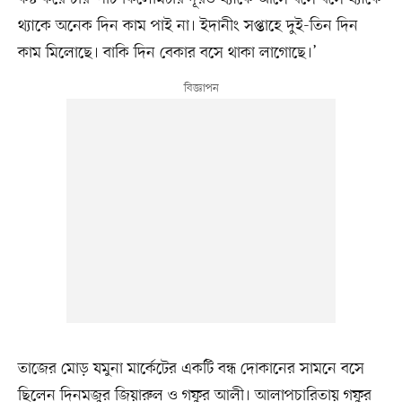
থ্যাকে অনেক দিন কাম পাই না। ইদানীং সপ্তাহে দুই-তিন দিন
কাম মিলোছে। বাকি দিন বেকার বসে থাকা লাগোছে।’
তাজের মোড় যমুনা মার্কেটের একটি বন্ধ দোকানের সামনে বসে
ছিলেন দিনমজুর জিয়ারুল ও গফুর আলী। আলাপচারিতায় গফুর