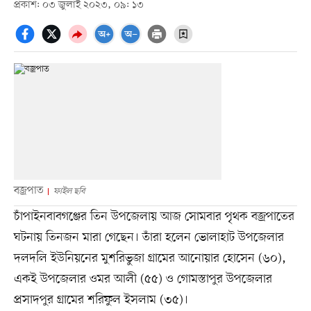
প্রকাশ: ০৩ জুলাই ২০২৩, ০৯: ১৩
বজ্রপাত
ফাইল ছবি
চাঁপাইনবাবগঞ্জের তিন উপজেলায় আজ সোমবার পৃথক বজ্রপাতের
ঘটনায় তিনজন মারা গেছেন। তাঁরা হলেন ভোলাহাট উপজেলার
দলদলি ইউনিয়নের মুশরিভুজা গ্রামের আনোয়ার হোসেন (৬০),
একই উপজেলার ওমর আলী (৫৫) ও গোমস্তাপুর উপজেলার
প্রসাদপুর গ্রামের শরিফুল ইসলাম (৩৫)।