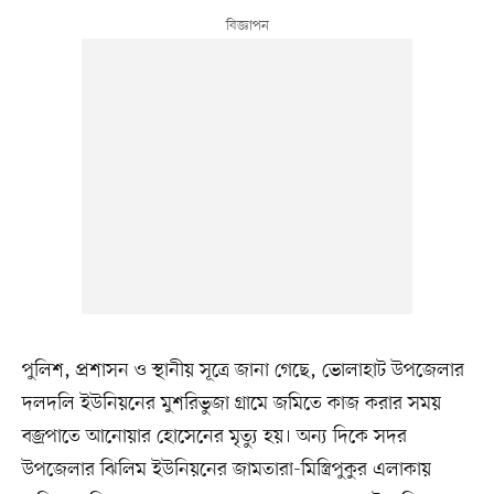
পুলিশ, প্রশাসন ও স্থানীয় সূত্রে জানা গেছে, ভোলাহাট উপজেলার
দলদলি ইউনিয়নের মুশরিভুজা গ্রামে জমিতে কাজ করার সময়
বজ্রপাতে আনোয়ার হোসেনের মৃত্যু হয়। অন্য দিকে সদর
উপজেলার ঝিলিম ইউনিয়নের জামতারা-মিস্ত্রিপুকুর এলাকায়