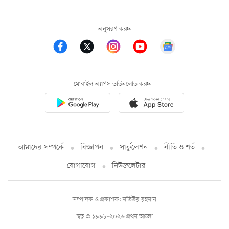
অনুসরণ করুন
মোবাইল অ্যাপস ডাউনলোড করুন
আমাদের সম্পর্কে
বিজ্ঞাপন
সার্কুলেশন
নীতি ও শর্ত
যোগাযোগ
নিউজলেটার
সম্পাদক ও প্রকাশক: মতিউর রহমান
স্বত্ব © ১৯৯৮-২০২৬ প্রথম আলো