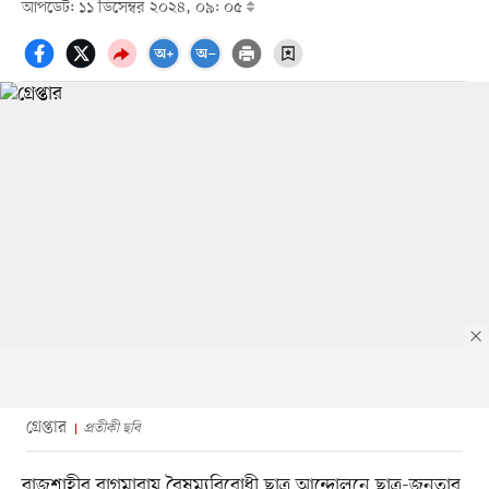
আপডেট: ১১ ডিসেম্বর ২০২৪, ০৯: ০৫
গ্রেপ্তার
প্রতীকী ছবি
রাজশাহীর বাগমারায় বৈষম্যবিরোধী ছাত্র আন্দোলনে ছাত্র-জনতার