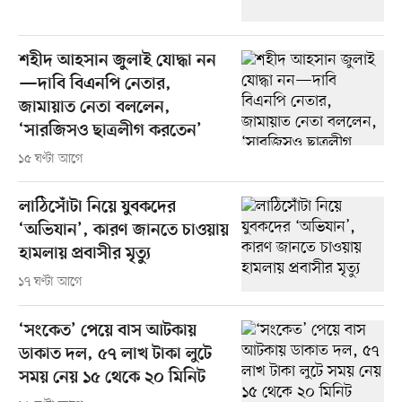
শহীদ আহসান জুলাই যোদ্ধা নন
—দাবি বিএনপি নেতার,
জামায়াত নেতা বললেন,
‘সারজিসও ছাত্রলীগ করতেন’
১৫ ঘণ্টা আগে
লাঠিসোঁটা নিয়ে যুবকদের
‘অভিযান’, কারণ জানতে চাওয়ায়
হামলায় প্রবাসীর মৃত্যু
১৭ ঘণ্টা আগে
‘সংকেত’ পেয়ে বাস আটকায়
ডাকাত দল, ৫৭ লাখ টাকা লুটে
সময় নেয় ১৫ থেকে ২০ মিনিট