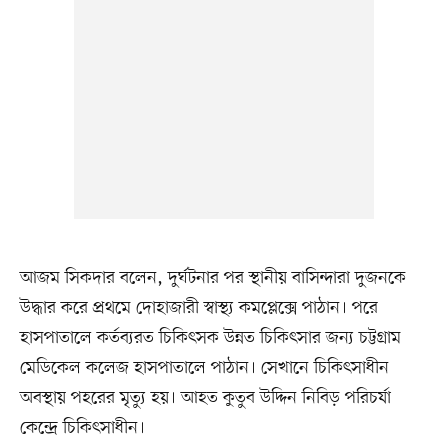
আজম সিকদার বলেন, দুর্ঘটনার পর স্থানীয় বাসিন্দারা দুজনকে
উদ্ধার করে প্রথমে দোহাজারী স্বাস্থ্য কমপ্লেক্সে পাঠান। পরে
হাসপাতালে কর্তব্যরত চিকিৎসক উন্নত চিকিৎসার জন্য চট্টগ্রাম
মেডিকেল কলেজ হাসপাতালে পাঠান। সেখানে চিকিৎসাধীন
অবস্থায় পহরের মৃত্যু হয়। আহত কুতুব উদ্দিন নিবিড় পরিচর্যা
কেন্দ্রে চিকিৎসাধীন।