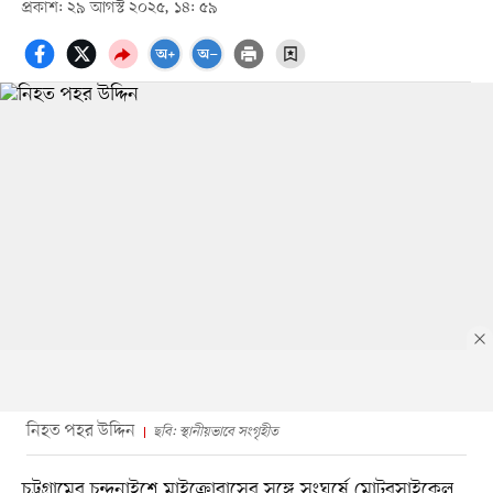
প্রকাশ: ২৯ আগস্ট ২০২৫, ১৪: ৫৯
নিহত পহর উদ্দিন
ছবি: স্থানীয়ভাবে সংগৃহীত
চট্টগ্রামের চন্দনাইশে মাইক্রোবাসের সঙ্গে সংঘর্ষে মোটরসাইকেল