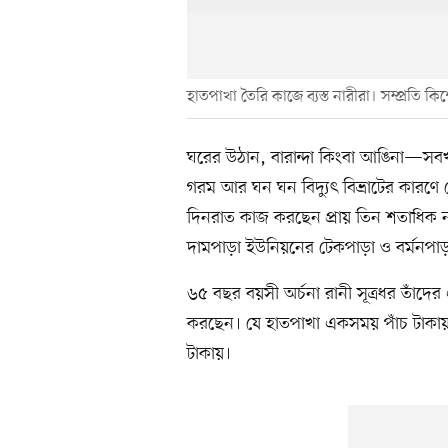
হাতপাখা তৈরি কাজে ব্যস্ত নারীরা। সম্প্রতি
ঘরের উঠান, বারান্দা কিংবা আঙিনা—সবখা
গরম আর ঘন ঘন বিদ্যুৎ বিভ্রাটের কারণে
দিনরাত কাজ করছেন প্রায় তিন শতাধিক ন
দামপাড়া ইউনিয়নের টেকপাড়া ও বর্মনপা
৬৫ বছর বয়সী অর্চনা রানী সূত্রধর তাঁদ
করছেন। যে হাতপাখা একসময় পাঁচ টাকায় 
টাকায়।