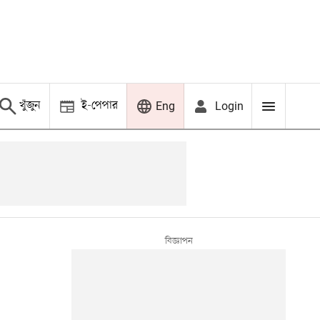
খুঁজুন
ই-পেপার
Login
Eng