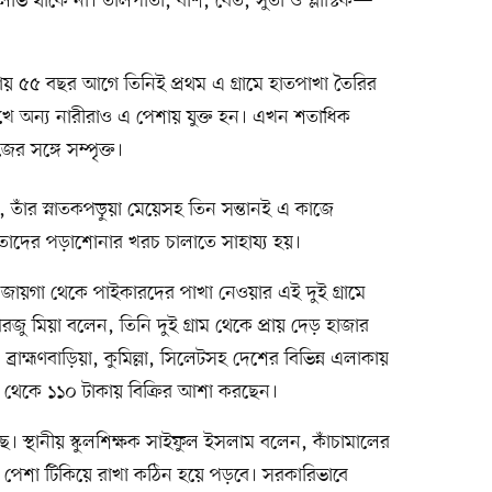
ভ থাকে না। তালপাতা, বাঁশ, বেত, সুতা ও প্লাস্টিক—
প্রায় ৫৫ বছর আগে তিনিই প্রথম এ গ্রামে হাতপাখা তৈরির
খে অন্য নারীরাও এ পেশায় যুক্ত হন। এখন শতাধিক
র সঙ্গে সম্পৃক্ত।
তাঁর স্নাতকপড়ুয়া মেয়েসহ তিন সন্তানই এ কাজে
 তাদের পড়াশোনার খরচ চালাতে সাহায্য হয়।
িন্ন জায়গা থেকে পাইকারদের পাখা নেওয়ার এই দুই গ্রামে
মিয়া বলেন, তিনি দুই গ্রাম থেকে প্রায় দেড় হাজার
রাহ্মণবাড়িয়া, কুমিল্লা, সিলেটসহ দেশের বিভিন্ন এলাকায়
০০ থেকে ১১০ টাকায় বিক্রির আশা করছেন।
ছে। স্থানীয় স্কুলশিক্ষক সাইফুল ইসলাম বলেন, কাঁচামালের
ই পেশা টিকিয়ে রাখা কঠিন হয়ে পড়বে। সরকারিভাবে