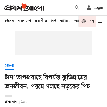
Login
সর্বশেষ
বাংলাদেশ
রাজনীতি
বিশ্ব
বাণিজ্য
মতামত
খেলা
Eng
বিনো
জেলা
টানা তাপপ্রবাহে বিপর্যস্ত কুড়িগ্রামের
জনজীবন, গরমে গলছে সড়কের পিচ
প্রতিনিধি
কুড়িগ্রাম