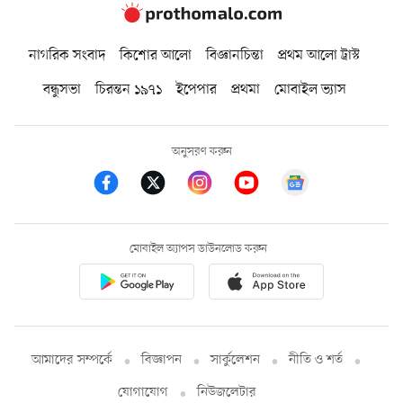
নাগরিক সংবাদ
কিশোর আলো
বিজ্ঞানচিন্তা
প্রথম আলো ট্রাস্ট
বন্ধুসভা
চিরন্তন ১৯৭১
ইপেপার
প্রথমা
মোবাইল ভ্যাস
অনুসরণ করুন
মোবাইল অ্যাপস ডাউনলোড করুন
আমাদের সম্পর্কে
বিজ্ঞাপন
সার্কুলেশন
নীতি ও শর্ত
যোগাযোগ
নিউজলেটার