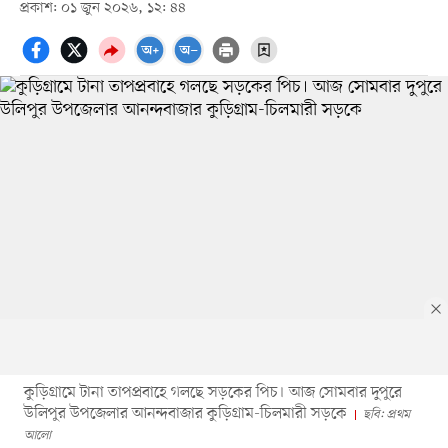
প্রকাশ: ০১ জুন ২০২৬, ১২: ৪৪
কুড়িগ্রামে টানা তাপপ্রবাহে গলছে সড়কের পিচ। আজ সোমবার দুপুরে
উলিপুর উপজেলার আনন্দবাজার কুড়িগ্রাম-চিলমারী সড়কে
ছবি: প্রথম
আলো