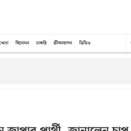
খেলা
বিনোদন
চাকরি
জীবনযাপন
ভিডিও