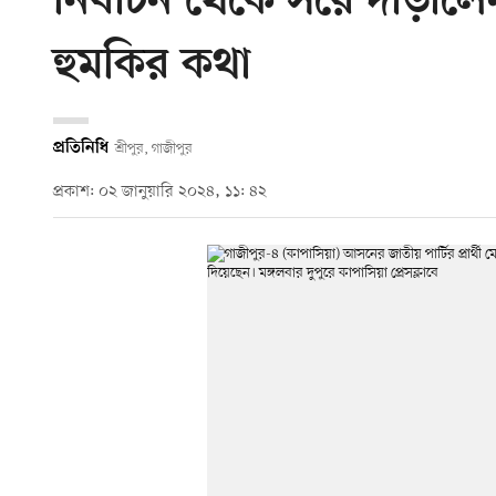
নির্বাচন থেকে সরে দাঁড়ালে
হুমকির কথা
প্রতিনিধি
শ্রীপুর, গাজীপুর
প্রকাশ: ০২ জানুয়ারি ২০২৪, ১১: ৪২