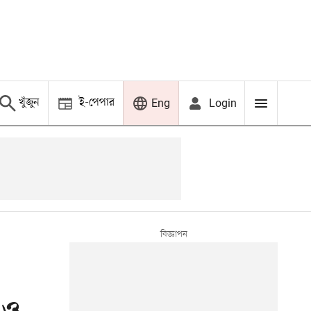
খুঁজুন
ই-পেপার
Login
Eng