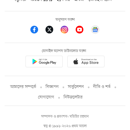
অনুসরণ করুন
মোবাইল অ্যাপস ডাউনলোড করুন
আমাদের সম্পর্কে
বিজ্ঞাপন
সার্কুলেশন
নীতি ও শর্ত
যোগাযোগ
নিউজলেটার
সম্পাদক ও প্রকাশক: মতিউর রহমান
স্বত্ব © ১৯৯৮-২০২৬ প্রথম আলো