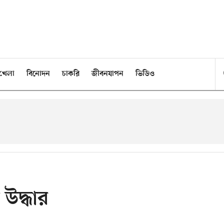
খেলা
বিনোদন
চাকরি
জীবনযাপন
ভিডিও
 উদ্ধার