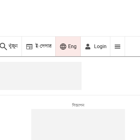
খুঁজুন
ই-পেপার
Login
Eng