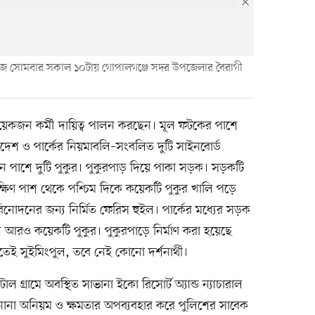
্ক। আজ সোমবার সকাল ১০টায় গোপালগঞ্জে সদর উপজেলার বৈরাগী
কয়েকজন কর্মী দায়িত্ব পালন করছেন। মূল ফটকের পাশে
কাদেশ ও পার্কের নিয়মাবলি–সংবলিত দুটি সাইনবোর্ড
ন পাশে দুটি পুকুর। পুকুরপাড় দিয়ে পাকা সড়ক। সড়কটি
দক্ষিণ পাশ থেকে পশ্চিম দিকে কয়েকটি পুকুর খালি পড়ে
িনোদনের জন্য নির্মিত ফেরিস হুইল। পার্কের মধ্যের সড়ক
ে আরও কয়েকটি পুকুর। পুকুরপাড়ে নির্মাণ করা হয়েছে
ই সুইমিংপুল, তবে নেই কোনো দর্শনার্থী।
গ্রামে অবস্থিত সাভানা ইকো রিসোর্ট অ্যান্ড ন্যাচারাল
নানা অনিয়ম ও ক্ষমতার অপব্যবহার করে পুলিশের সাবেক