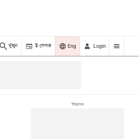
খুঁজুন
ই-পেপার
Login
Eng