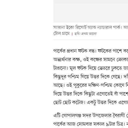
সাভানা ইকো রিসোর্ট অ্যান্ড ন্যাচারাল পার
টোল গ্রামে
ছবি: প্রথম আলো
পার্কের প্রধান ফটক বন্ধ। ফটকের পাশে 
অভ্যর্থনার কক্ষ, ওই কক্ষের সামনে ক্রো
টাঙানো। মূল ফটক দিয়ে ভেতরে ঢুকতে ডা
কিছুদূর পশ্চিম গিয়ে উত্তর দিকে গেছে। 
আছে। ওই পুকুরের দক্ষিণ-পশ্চিম কোণে ব
দিয়ে উত্তর দিকে কিছুটা এগোতেই বাঁ পাশ
ছোট ছোট কটেজ। একটু উত্তর দিকে এগোতে
এটি গোপালগঞ্জ সদর উপজেলার বৈরাগী টোল 
পার্কের আজ সোমবার সকাল ৯টার চিত্র। 