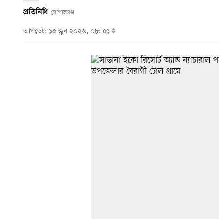
প্রতিনিধি
গোপালগঞ্জ
আপডেট: ১৫ জুন ২০২৬, ০৮: ৫১