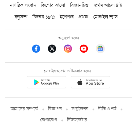
নাগরিক সংবাদ
কিশোর আলো
বিজ্ঞানচিন্তা
প্রথম আলো ট্রাস্ট
বন্ধুসভা
চিরন্তন ১৯৭১
ইপেপার
প্রথমা
মোবাইল ভ্যাস
অনুসরণ করুন
মোবাইল অ্যাপস ডাউনলোড করুন
আমাদের সম্পর্কে
বিজ্ঞাপন
সার্কুলেশন
নীতি ও শর্ত
যোগাযোগ
নিউজলেটার