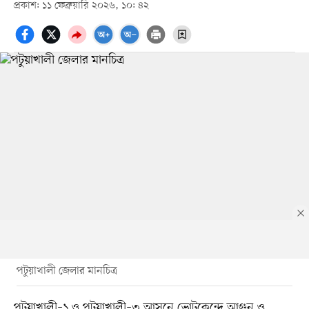
প্রকাশ: ১১ ফেব্রুয়ারি ২০২৬, ১০: ৪২
পটুয়াখালী জেলার মানচিত্র
পটুয়াখালী–১ ও পটুয়াখালী–৩ আসনে ভোটকেন্দ্রে আগুন ও