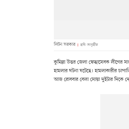
লিটন সরকার
ছবি: সংগৃহীত
কুমিল্লা উত্তর জেলা স্বেচ্ছাসেবক লীগে
হামলার ঘটনা ঘটেছে। হামলাকারীর চাপাতির
আজ রোববার বেলা সোয়া দুইটার দিকে দেব