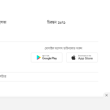
ধুসভা
চিরন্তন ১৯৭১
মোবাইল অ্যাপস ডাউনলোড করুন
েটার