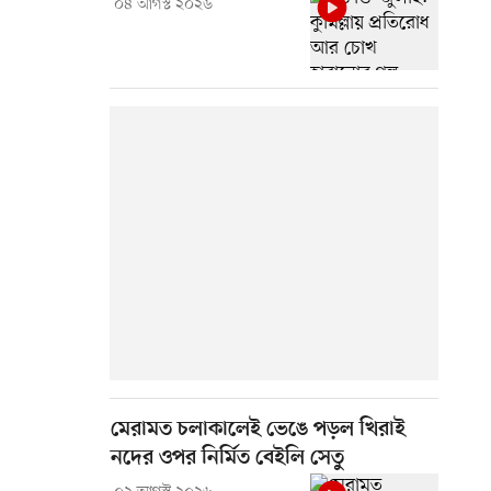
০৪ আগস্ট ২০২৬
মেরামত চলাকালেই ভেঙে পড়ল খিরাই
নদের ওপর নির্মিত বেইলি সেতু