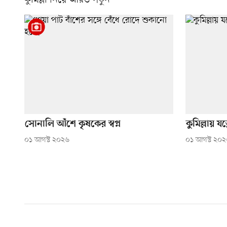
কুমিল্লা নিয়ে আরও পড়ুন
সোনালি আঁশে কৃষকের স্বপ্ন
কুমিল্লায় য
০১ আগস্ট ২০২৬
০১ আগস্ট ২০