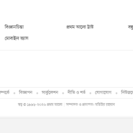
বিজ্ঞানচিন্তা
প্রথম আলো ট্রাস্ট
বন্
মোবাইল ভ্যাস
্পর্কে
বিজ্ঞাপন
সার্কুলেশন
নীতি ও শর্ত
যোগাযোগ
নিউজল
স্বত্ব © ১৯৯৮-২০২৬ প্রথম আলো
সম্পাদক ও প্রকাশক: মতিউর রহমান