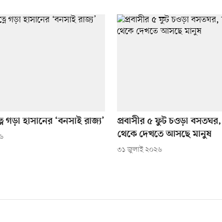
ত্নে গড়া হাসানের ‘বনসাই রাজ্য’
প্রবাসীর ৫ ফুট চওড়া বসতঘর, দ
থেকে দেখতে আসছে মানুষ
২৬
৩১ জুলাই ২০২৬