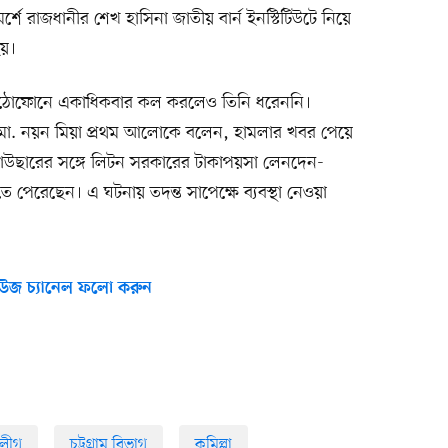
ে রাজধানীর শেখ হাসিনা জাতীয় বার্ন ইনস্টিটিউটে নিয়ে
হয়।
মুঠোফোনে একাধিকবার কল করলেও তিনি ধরেননি।
(ওসি) মো. নয়ন মিয়া প্রথম আলোকে বলেন, হামলার খবর পেয়ে
কাউছারের সঙ্গে লিটন সরকারের টাকাপয়সা লেনদেন-
জানতে পেরেছেন। এ ঘটনায় তদন্ত সাপেক্ষে ব্যবস্থা নেওয়া
উজ চ্যানেল ফলো করুন
 লীগ
চট্টগ্রাম বিভাগ
কুমিল্লা