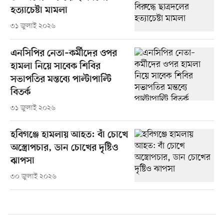
হত্যাচেষ্টা মামলা
৩১ জুলাই ২০২৬
এনসিপির নেতা–কর্মীদের ওপর
হামলা নিয়ে সাবেক শিবির
সভাপতির মন্তব্যে পাল্টাপাল্টি
বিতর্ক
৩১ জুলাই ২০২৬
হবিগঞ্জে হামলায় আহত: বাঁ চোখে
অস্ত্রোপচার, ডান চোখের দৃষ্টিও
ঝাপসা
৩০ জুলাই ২০২৬