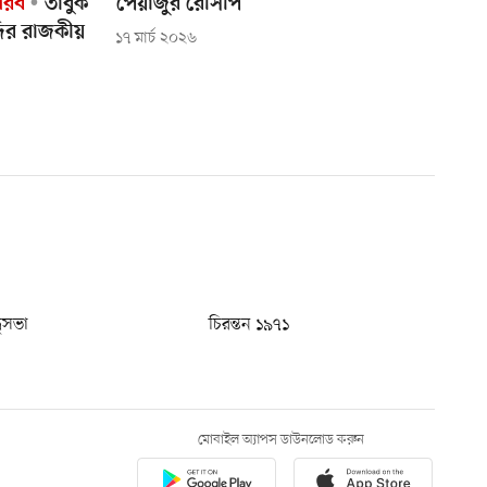
আরব
তাবুক
পেঁয়াজুর রেসিপি
ির রাজকীয়
১৭ মার্চ ২০২৬
ধুসভা
চিরন্তন ১৯৭১
মোবাইল অ্যাপস ডাউনলোড করুন