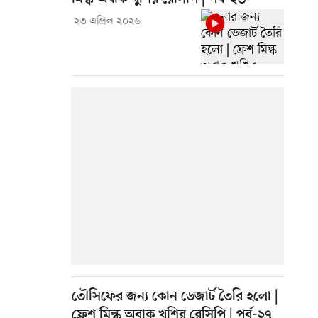
২৩ এপ্রিল ২০২৬
তৌসিফের জন্য কোন ডেজার্ট তৈরি হলো |
ফ্রেশ মিল্ক অবাক খুশির রেসিপি | পর্ব-২৭