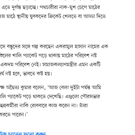
এতে দুর্গন্ধ ছড়াচ্ছে। পথচারীরা নাক–মুখ চেপে মাঠের
লেজ মাঠে স্থানীয় যুবকদের ক্রিকেট খেলতে বা আড্ডা দিতে
 বসে বন্ধুদের সঙ্গে গল্প করছেন একরামুল হাসান নামের এক
িলের খালি প্যাকেট পড়ে থাকায় মাঠের পরিবেশ নষ্ট
 একদম পরিবেশ নেই। সমাজকল্যাণমন্ত্রীর এমন একটি
য নষ্ট হবে, ভাবতে কষ্ট হয়।
ক্ষ অদ্বৈত্য কুমার বলেন, ‘আজ বেলা দুইটা পর্যন্ত আমি
লি প্যাকেট পড়ে থাকতে দেখেছি। এগুলো পৌরসভার
চ্ছন্নকর্মীরা নাকি রোববারে কাজ করেন না। তাঁরা
 করতে পারেন।’
উজ চ্যানেল ফলো করুন