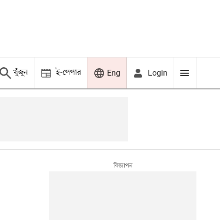
খুঁজুন
ই-পেপার
Login
Eng