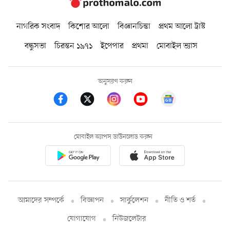
নাগরিক সংবাদ
কিশোর আলো
বিজ্ঞানচিন্তা
প্রথম আলো ট্রাস্ট
বন্ধুসভা
চিরন্তন ১৯৭১
ইপেপার
প্রথমা
মোবাইল ভ্যাস
অনুসরণ করুন
মোবাইল অ্যাপস ডাউনলোড করুন
আমাদের সম্পর্কে
বিজ্ঞাপন
সার্কুলেশন
নীতি ও শর্ত
যোগাযোগ
নিউজলেটার