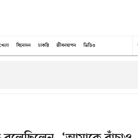
খেলা
বিনোদন
চাকরি
জীবনযাপন
ভিডিও