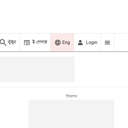
খুঁজুন
ই-পেপার
Login
Eng