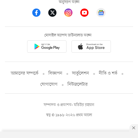
অনুসরণ করুন
মোবাইল অ্যাপস ডাউনলোড করুন
আমাদের সম্পর্কে
বিজ্ঞাপন
সার্কুলেশন
নীতি ও শর্ত
যোগাযোগ
নিউজলেটার
সম্পাদক ও প্রকাশক: মতিউর রহমান
স্বত্ব © ১৯৯৮-২০২৬ প্রথম আলো