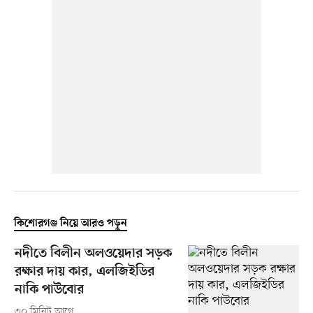
কিশোরগঞ্জ নিয়ে আরও পড়ুন
নদীতে বিলীন অলওয়েদার সড়ক
রক্ষার দায় কার, এলজিইডির
নাকি পাউবোর
৩০ মিনিট আগে