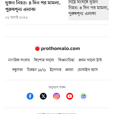
দুজন নিহত: ৪ দিন পর মামলা,
পুরুষশূন্য এলাকা
০১ আগস্ট ২০২৬
নাগরিক সংবাদ
কিশোর আলো
বিজ্ঞানচিন্তা
প্রথম আলো ট্রাস্ট
বন্ধুসভা
চিরন্তন ১৯৭১
ইপেপার
প্রথমা
মোবাইল ভ্যাস
অনুসরণ করুন