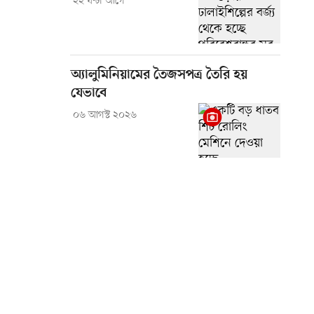
২২ ঘণ্টা আগে
অ্যালুমিনিয়ামের তৈজসপত্র তৈরি হয়
যেভাবে
০৬ আগস্ট ২০২৬