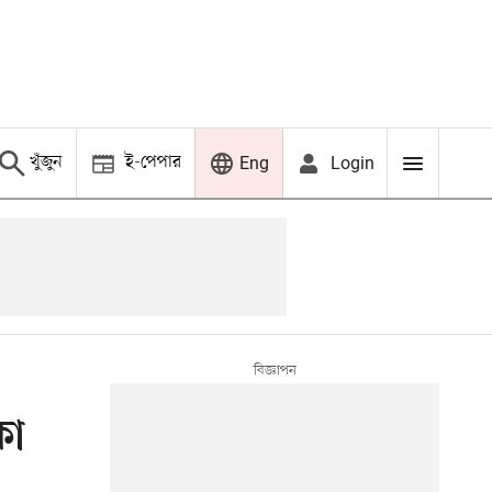
খুঁজুন
ই-পেপার
Login
Eng
কা