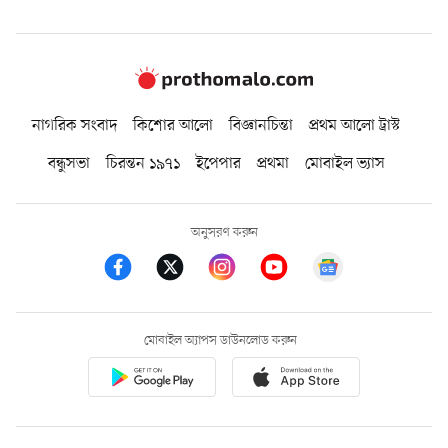
নাগরিক সংবাদ
কিশোর আলো
বিজ্ঞানচিন্তা
প্রথম আলো ট্রাস্ট
বন্ধুসভা
চিরন্তন ১৯৭১
ইপেপার
প্রথমা
মোবাইল ভ্যাস
অনুসরণ করুন
মোবাইল অ্যাপস ডাউনলোড করুন