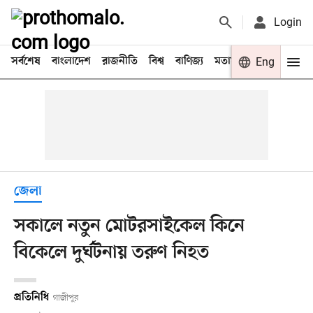
Login
সর্বশেষ
বাংলাদেশ
রাজনীতি
বিশ্ব
বাণিজ্য
মতামত
খেলা
Eng
বিনো
জেলা
সকালে নতুন মোটরসাইকেল কিনে
বিকেলে দুর্ঘটনায় তরুণ নিহত
প্রতিনিধি
গাজীপুর