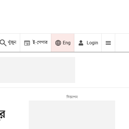
খুঁজুন
ই-পেপার
Login
Eng
ুর