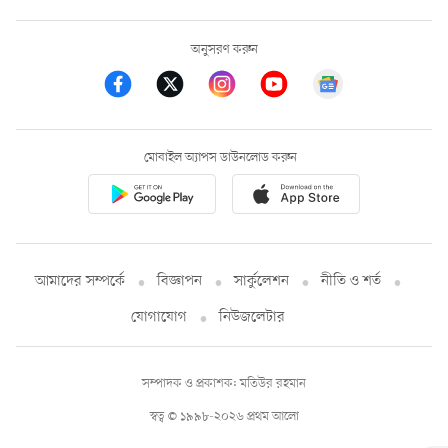
অনুসরণ করুন
মোবাইল অ্যাপস ডাউনলোড করুন
আমাদের সম্পর্কে
বিজ্ঞাপন
সার্কুলেশন
নীতি ও শর্ত
যোগাযোগ
নিউজলেটার
সম্পাদক ও প্রকাশক: মতিউর রহমান
স্বত্ব © ১৯৯৮-২০২৬ প্রথম আলো