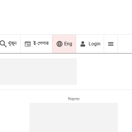
খুঁজুন
ই-পেপার
Login
Eng